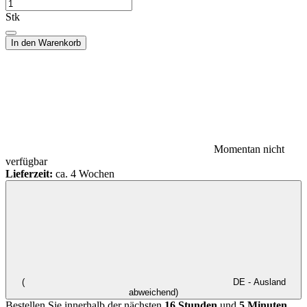
Stk
In den Warenkorb
Momentan nicht
verfügbar
Lieferzeit:
ca. 4 Wochen
(
DE - Ausland
abweichend)
Bestellen Sie innerhalb der nächsten
16 Stunden
und
5 Minuten