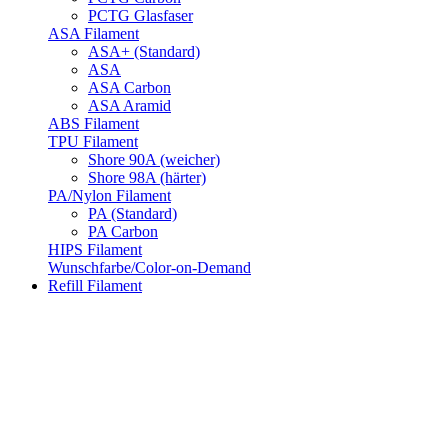
PCTG Glasfaser
ASA Filament
ASA+ (Standard)
ASA
ASA Carbon
ASA Aramid
ABS Filament
TPU Filament
Shore 90A (weicher)
Shore 98A (härter)
PA/Nylon Filament
PA (Standard)
PA Carbon
HIPS Filament
Wunschfarbe/Color-on-Demand
Refill Filament