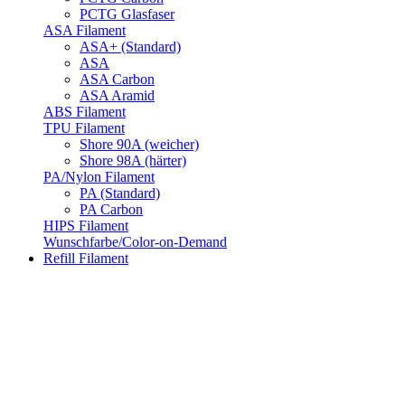
PCTG Glasfaser
ASA Filament
ASA+ (Standard)
ASA
ASA Carbon
ASA Aramid
ABS Filament
TPU Filament
Shore 90A (weicher)
Shore 98A (härter)
PA/Nylon Filament
PA (Standard)
PA Carbon
HIPS Filament
Wunschfarbe/Color-on-Demand
Refill Filament