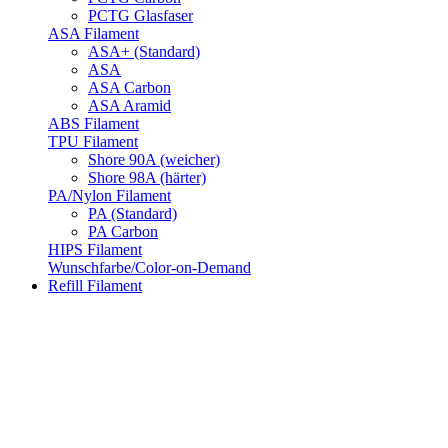
PCTG Glasfaser
ASA Filament
ASA+ (Standard)
ASA
ASA Carbon
ASA Aramid
ABS Filament
TPU Filament
Shore 90A (weicher)
Shore 98A (härter)
PA/Nylon Filament
PA (Standard)
PA Carbon
HIPS Filament
Wunschfarbe/Color-on-Demand
Refill Filament