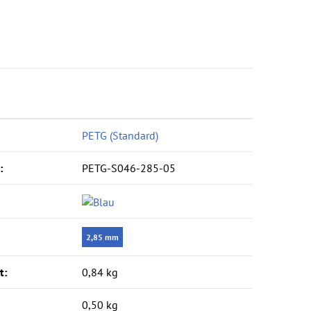
haft
PETG (Standard)
:
PETG-S046-285-05
2,85 mm
‍:
0,84 kg
0,50 kg