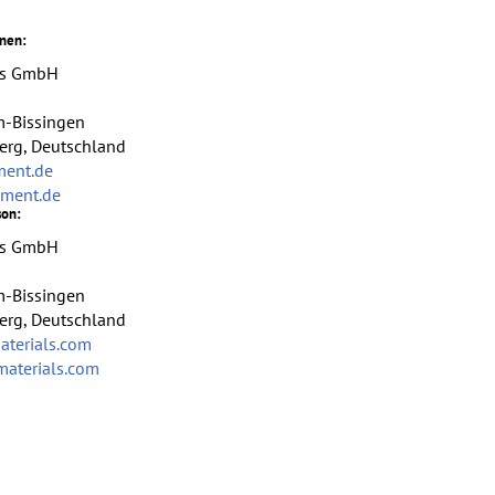
onen:
als GmbH
m-Bissingen
rg, Deutschland
ment.de
lament.de
son:
als GmbH
m-Bissingen
rg, Deutschland
aterials.com
-materials.com