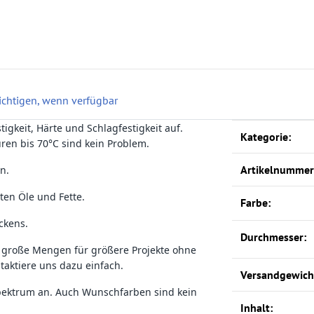
ichtigen, wenn verfügbar
igkeit, Härte und Schlagfestigkeit auf.
Produkteigensc
Wert
Kategorie:
en bis 70°C sind kein Problem.
Artikelnummer
n.
sten Öle und Fette.
Farbe‍:
ckens.
Durchmesser‍:
 große Mengen für größere Projekte ohne
taktiere uns dazu einfach.
Versandgewicht
pektrum an. Auch Wunschfarben sind kein
Inhalt‍: