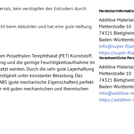
rials, kein verstopfen des Extruders durch
Herstellerinformati
Additive Materi
Metterstraße 10
icht beim Abkühlen und hat eine gute Haftung
74321 Bietighei
Baden-Württembe
info@super-fila
https://super-fi
ten Polyethylen Terephthalat (PET) Kunststoff.
Verantwortliche Per
pfung und die geringe Feuchtigkeitsaufnahme im
Additive Materi
etzt werden. Durch die sehr gute Layerhaftung
Metterstraße 10
stigkeit unter konstanter Belastung. Das
74321 Bietighei
d ABS (gute mechanische Eigenschaften) perfekt
Baden-Württembe
te mit guten mechanischen und thermischen
info@additive-m
https://additive