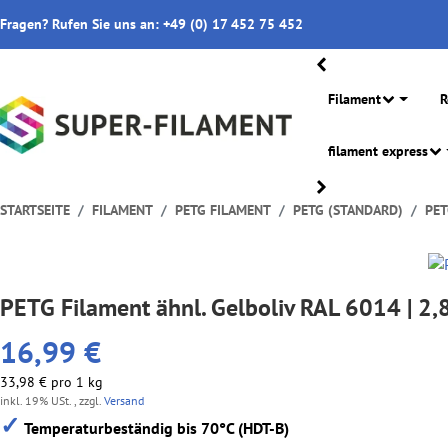
Fragen? Rufen Sie uns an: +49 (0) 17 452 75 452
Filament
R
filament express
STARTSEITE
FILAMENT
PETG FILAMENT
PETG (STANDARD)
PET
PETG Filament ähnl. Gelboliv RAL 6014 | 2
16,99 €
33,98 € pro 1 kg
inkl. 19% USt. , zzgl.
Versand
✓
Temperaturbeständig bis 70°C (HDT-B)